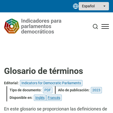
Pasar al contenido principal
Select your language
Estudios monográficos
Biblioteca de recursos
Contacto
Glosario de términos
Editorial:
Indicators for Democratic Parliaments
Tipo de documento:
PDF
Año de publicación:
2023
Disponible en:
Inglés
Francés
En este glosario se proporcionan las definiciones de