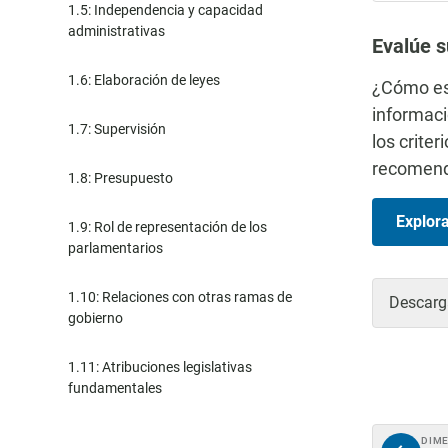
1.5: Independencia y capacidad
administrativas
Evalúe s
1.6: Elaboración de leyes
¿Cómo es 
informaci
1.7: Supervisión
los crite
recomend
1.8: Presupuesto
Explor
1.9: Rol de representación de los
parlamentarios
1.10: Relaciones con otras ramas de
Descarga
gobierno
1.11: Atribuciones legislativas
fundamentales
DIM