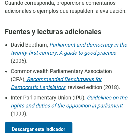
Cuando corresponda, proporcione comentarios
adicionales o ejemplos que respalden la evaluación.
Fuentes y lecturas adicionales
David Beetham,
Parliament and democracy in the
twenty-first century: A guide to good practice
(2006).
Commonwealth Parliamentary Association
(CPA),
Recommended Benchmarks for
Democratic Legislators
, revised edition (2018).
Inter-Parliamentary Union (IPU),
Guidelines on the
rights and duties of the opposition in parliament
(1999).
Descargar este indicador