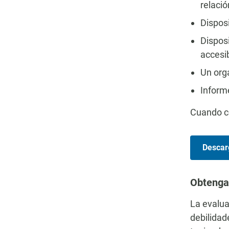
relació
Dispos
Dispos
accesib
Un org
Inform
Cuando co
Descar
Obtenga
La evalua
debilidad