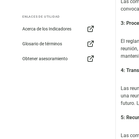
Las comi
convoca
ENLACES DE UTILIDAD
3: Proc
Acerca de los Indicadores
El regla
Glosario de términos
reunión,
mantenim
Obtener asesoramiento
4: Tran
Las reun
una reun
futuro. 
5: Recu
Las comi