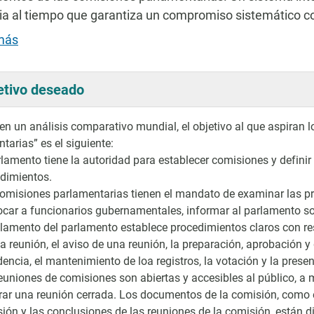
cia al tiempo que garantiza un compromiso sistemático co
más
etivo deseado
n un análisis comparativo mundial, el objetivo al que aspiran 
tarias” es el siguiente:
rlamento tiene la autoridad para establecer comisiones y defini
dimientos.
omisiones parlamentarias tienen el mandato de examinar las pro
car a funcionarios gubernamentales, informar al parlamento s
glamento del parlamento establece procedimientos claros con re
a reunión, el aviso de una reunión, la preparación, aprobación y d
dencia, el mantenimiento de loa registros, la votación y la prese
euniones de comisiones son abiertas y accesibles al público, a m
rar una reunión cerrada. Los documentos de la comisión, como el
ión y las conclusiones de las reuniones de la comisión, están 