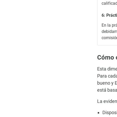
califica
6: Práct
En la pr
debidame
comisión
Cómo c
Esta dime
Para cada
bueno y E
está basa
La eviden
Dispos