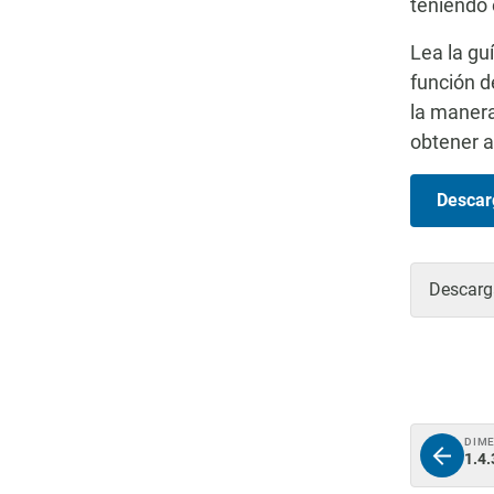
teniendo 
Lea la gu
función d
la manera
obtener 
Descarg
Descarga
DIM
1.4.