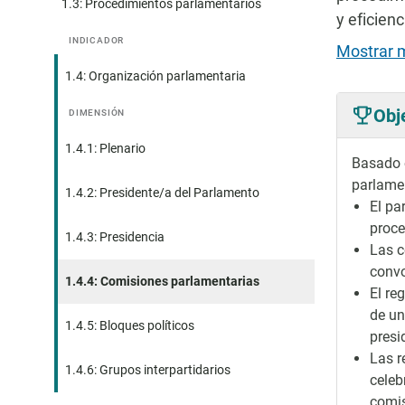
1.3: Procedimientos parlamentarios
y eficien
INDICADOR
Mostrar 
1.4: Organización parlamentaria
Obj
DIMENSIÓN
1.4.1: Plenario
Basado e
parlamen
1.4.2: Presidente/a del Parlamento
El pa
proce
1.4.3: Presidencia
Las c
convo
1.4.4: Comisiones parlamentarias
El re
de un
1.4.5: Bloques políticos
presi
Las r
1.4.6: Grupos interpartidarios
celeb
comis