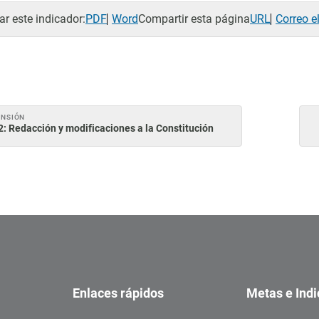
r este indicador:
PDF
Word
Compartir esta página
URL
Correo e
ENSIÓN
2: Redacción y modificaciones a la Constitución
Enlaces rápidos
Metas e Ind