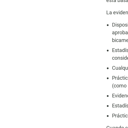
está basa
La eviden
Disposi
aproba
bicame
Estadís
consid
Cualqui
Práctic
(como 
Eviden
Estadí
Práctic
Cuando co