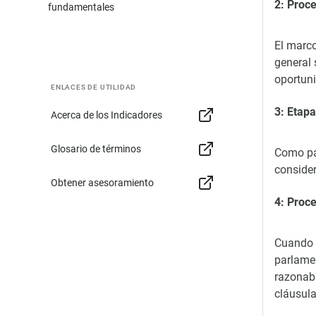
2: Proce
fundamentales
El marco
general 
oportuni
ENLACES DE UTILIDAD
3: Etapa
Acerca de los Indicadores
Glosario de términos
Como par
consider
Obtener asesoramiento
4: Proc
Cuando e
parlamen
razonabl
cláusul