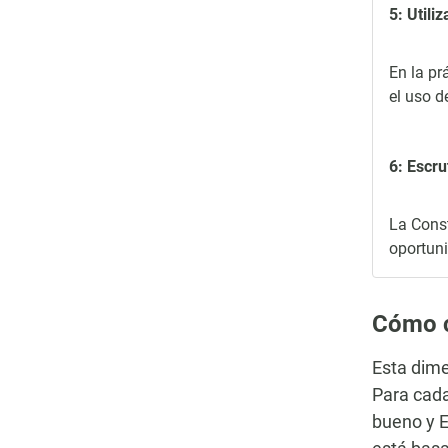
5: Utili
En la pr
el uso d
6: Escru
La Const
oportuni
Cómo c
Esta dime
Para cada
bueno y E