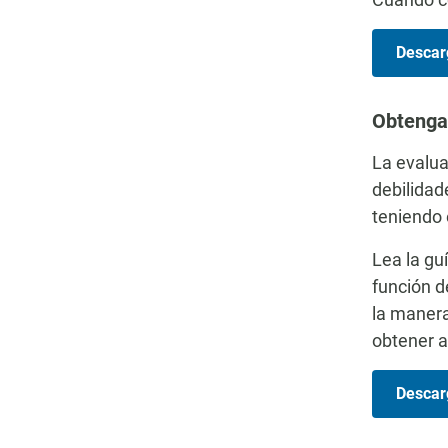
Descar
Obtenga
La evalua
debilidad
teniendo 
Lea la gu
función d
la manera
obtener 
Descarg