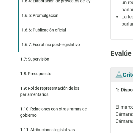
1.6.4: Elaboración de proyectos de ley
un re
parla
1.6.5: Promulgación
La le
parla
1.6.6: Publicación oficial
1.6.7: Escrutinio post-legislativo
Evalúe
1.7: Supervisión
Cri
1.8: Presupuesto
1.9: Rol de representación de los
1: Dispo
parlamentarios
El marco
1.10: Relaciones con otras ramas de
Cámaras 
gobierno
Cámaras
1.11: Atribuciones legislativas