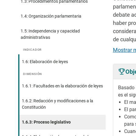
1.3: Procedimientos parlamentarios
parlament
debate ad
1.4: Organización parlamentaria
haber pro
considera
1.5: Independencia y capacidad
administrativas
de cualqu
Mostrar 
INDICADOR
1.6: Elaboración de leyes
Obj
DIMENSIÓN
1.6.1: Facultades en la elaboración de leyes
Basado e
es el sig
1.6.2: Redacción y modificaciones a la
El ma
Constitución
El pa
Como 
1.6.3: Proceso legislativo
para 
Cuand