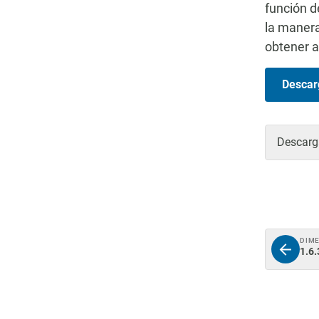
función d
la manera
obtener 
Descarg
Descarga
DIM
1.6.