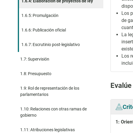
1.6.4: Elaboración de proyectos de ley
dispo
Los p
1.6.5: Promulgación
de ga
cuant
1.6.6: Publicación oficial
La le
inser
1.6.7: Escrutinio post-legislativo
exist
Los r
1.7: Supervisión
inclu
1.8: Presupuesto
Evalúe
1.9: Rol de representación de los
parlamentarios
Cri
1.10: Relaciones con otras ramas de
gobierno
1: Orien
1.11: Atribuciones legislativas