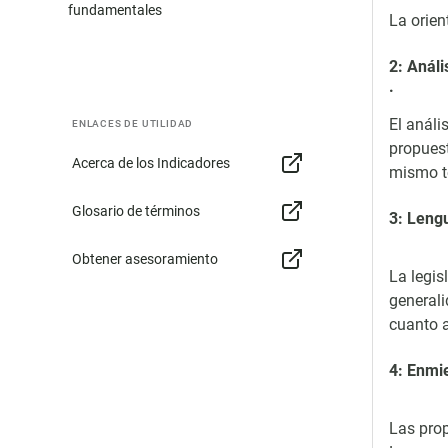
fundamentales
La orien
2: Análi
.
El análi
ENLACES DE UTILIDAD
propuest
Acerca de los Indicadores
mismo te
Glosario de términos
3: Lengu
Obtener asesoramiento
La legis
generali
cuanto a
4: Enmie
Las prop