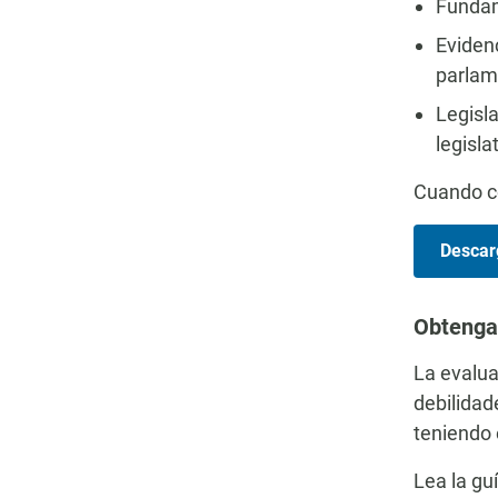
Fundam
Evidenc
parlam
Legisla
legisla
Cuando co
Descar
Obtenga
La evalua
debilidad
teniendo 
Lea la gu