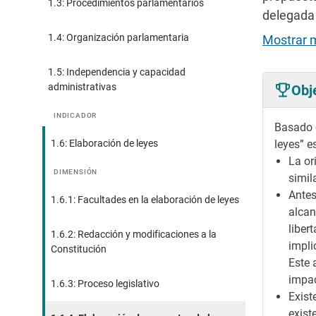
1.3: Procedimientos parlamentarios
delegada 
1.4: Organización parlamentaria
Mostrar 
1.5: Independencia y capacidad
administrativas
Obj
INDICADOR
Basado e
1.6: Elaboración de leyes
leyes” es
La or
DIMENSIÓN
simil
Antes
1.6.1: Facultades en la elaboración de leyes
alcan
liber
1.6.2: Redacción y modificaciones a la
impli
Constitución
Este 
impac
1.6.3: Proceso legislativo
Exist
exist