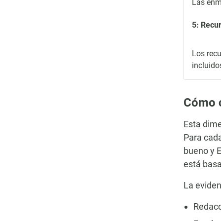
Las enmi
5: Recu
Los recu
incluido
Cómo c
Esta dime
Para cada
bueno y E
está basa
La eviden
Redacc