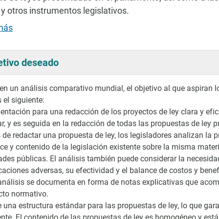
y otros instrumentos legislativos.
más
etivo deseado
n un análisis comparativo mundial, el objetivo al que aspiran l
 el siguiente:
ientación para una redacción de los proyectos de ley clara y e
ar, y es seguida en la redacción de todas las propuestas de ley 
 de redactar una propuesta de ley, los legisladores analizan la p
ce y contenido de la legislación existente sobre la misma mater
tades públicas. El análisis también puede considerar la necesida
caciones adversas, su efectividad y el balance de costos y benef
análisis se documenta en forma de notas explicativas que acom
to normativo.
e una estructura estándar para las propuestas de ley, lo que gara
ente. El contenido de las propuestas de ley es homogéneo y est