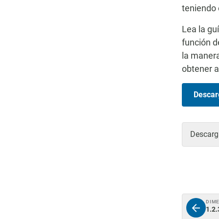
teniendo 
Lea la gu
función d
la manera
obtener 
Descarg
Descarga
DIM
1.2.