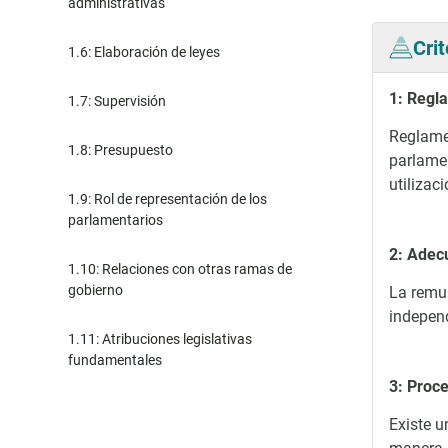
administrativas
Cri
1.6: Elaboración de leyes
1: Regl
1.7: Supervisión
Reglamen
1.8: Presupuesto
parlamen
utilizac
1.9: Rol de representación de los
parlamentarios
2: Adec
1.10: Relaciones con otras ramas de
gobierno
La remun
independ
1.11: Atribuciones legislativas
fundamentales
3: Proce
Existe u