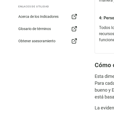
manera j
ENLACES DE UTILIDAD
Acerca de los Indicadores
4: Perso
Todos lo
Glosario de términos
recursos
funcione
Obtener asesoramiento
Cómo c
Esta dime
Para cada
bueno y E
está basa
La eviden