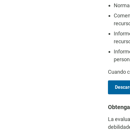
Normas
Comenta
recurs
Informe
recurs
Informe
persona
Cuando co
Descar
Obtenga
La evalua
debilidad